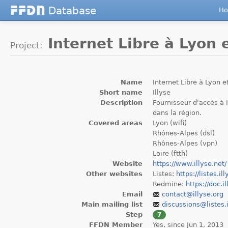
Database
F
F
D
N
H
Internet Libre à Lyon 
Project:
Name
Internet Libre à Lyon e
Short name
Illyse
Description
Fournisseur d'accès à 
dans la région.
Covered areas
Lyon (wifi)
Rhônes-Alpes (dsl)
Rhônes-Alpes (vpn)
Loire (ftth)
Website
https://www.illyse.net/
Other websites
Listes:
https://listes.il
Redmine:
https://doc.il
Email
contact
@illyse.org
Main mailing list
discussions@listes.i
Step
7
FFDN Member
Yes, since Jun 1, 2013