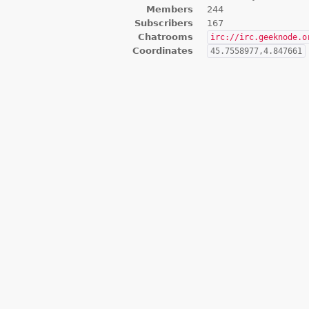
Members
244
Subscribers
167
Chatrooms
irc://irc.geeknode.o
Coordinates
45.7558977,4.847661